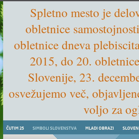
Spletno mesto je delo
obletnice samostojnost
obletnice dneva plebiscit
2015, do 20. obletnic
Slovenije, 23. decemb
osvežujemo več, objavljen
voljo za og
ČUTIM 25
SIMBOLI SLOVENSTVA
MLADI OBRAZI
SLOVEN