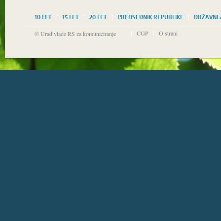
10 LET
15 LET
20 LET
PREDSEDNIK REPUBLIKE
DRŽAVNI
CGP
O strani
© Urad vlade RS za komuniciranje