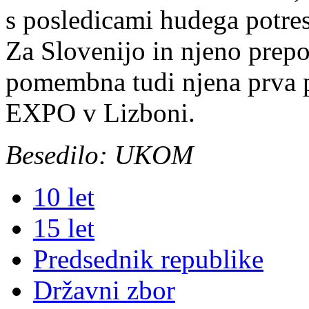
s posledicami hudega potre
Za Slovenijo in njeno prepoz
pomembna tudi njena prva pr
EXPO v Lizboni.
Besedilo: UKOM
10 let
15 let
Predsednik republike
Državni zbor