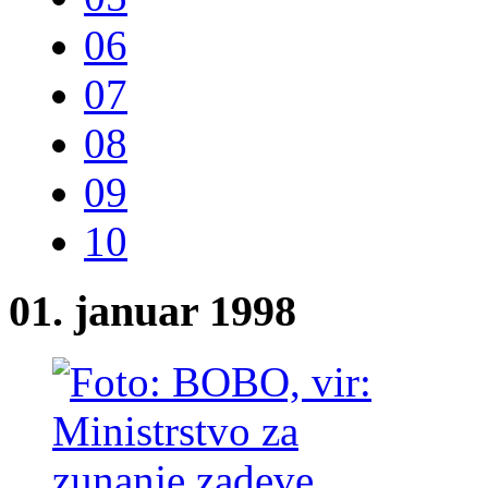
06
07
08
09
10
01. januar 1998