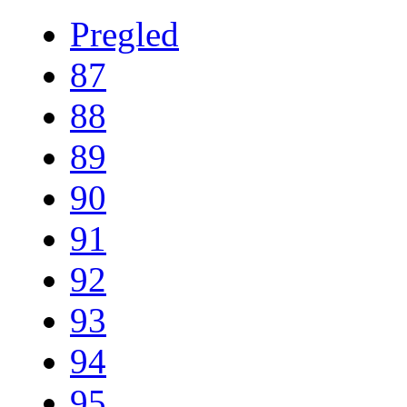
Pregled
87
88
89
90
91
92
93
94
95